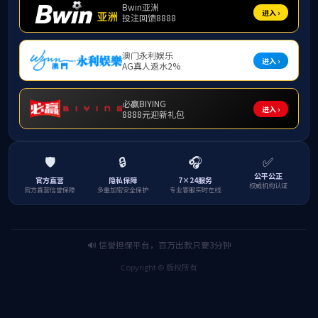
色基因的传承力转化为艺术教育的行动力，让红岩精神在音乐
教育实践中绽放光彩。
（图文：颜芬 白雪 审核：范曦
胡菡子 邹婷婷）
Copyright : 2026 版权所有：365英国上市公司(集团)官方网站-Global Platform
academy of music , Southwest University. All rights reserved.
渝ICP 06005063号-4