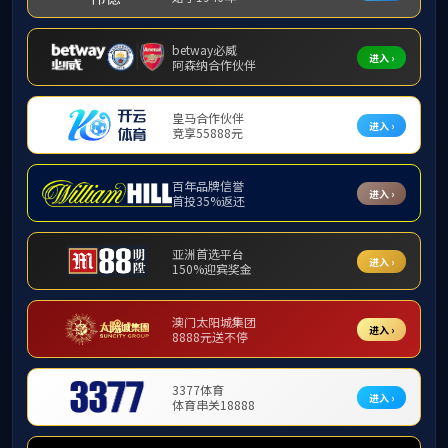
活动现场，支部成员先参观了大剧院内的红色文化展示区，
在“重庆1949”主题墙前合影留念，随后沉浸式观看大型红色历
史舞台剧《重庆·1949》，该剧借助360°旋转舞台与声光电融合
的创新形式，重现重庆解放前夕，革命志士在渣滓洞、白公馆
坚守信仰、英勇抗争的峥嵘岁月。当舞台呈现烈士们狱中绣红
旗、畅想新中国的画面时，同志们深受触动，真切体悟到红岩
精神里坚如磐石的理想信念与炽烈的爱国情怀。观演后，支部
成员围绕“红岩精神与艺术教育融合”展开交流研讨，大家一致
认为，作为音乐教育工作者和艺术实践者，不仅要传承好红色
音乐的文化基因，更肩负着以时代语言创新表达、以精品力作
滋养人心的双重责任。
此次党日活动以红色艺术研学为载体，打造沉浸式红色教育平
台，让支部成员在重温历史中锤炼党性、涵养初心，切实将红