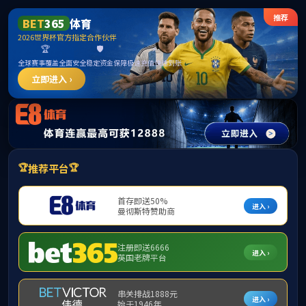
******
365英国上市公司(集团)官方网站-Global Platform
首页
>
学术研究
>
学术成果
>
学术成果
学术讲座
学术团队
学术成果