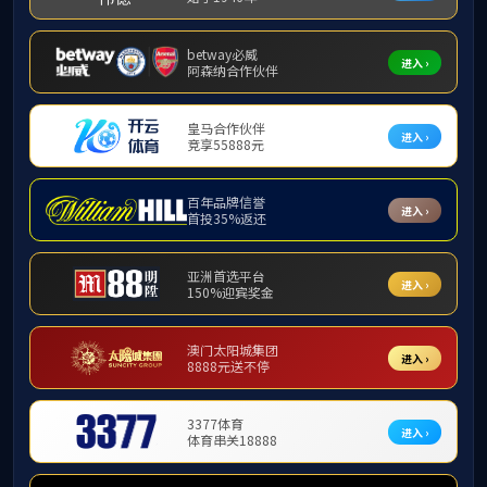
喜报 | 365英国上市集团教师获立教育部社
18
科基金项目2项
2024-09
近日，教育部社科司公布了2024年度教育部人文
社会科学研究一般项目立项结果。365英国上市集
团赵庆文副教授主持的“近代音乐类辞书的输入、
接受与编纂研究”获规划基金立项
共1条
首页
上页
1
下页
尾页
（24YJA760146）；颜芬副教授主持的“精神生活
共同富裕视域下'村歌'的在地化实践与文化认同建
构研究”获青年基金立项（24YJC760149）。此次
365英国上市集团教育部人文社科项目获得丰收，
不仅展示了学院教师个人学术能力的提升，更彰
显了365英国上市集团整体践行有组织的科研建
设...
友情链接
书记院长信箱
|
Copyright : 2026 版权所有：365英国上市公司(集团)官方网站-Global Platform